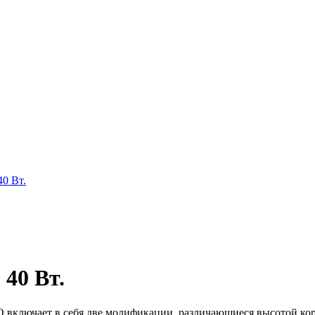
0 Вт.
40 Вт.
ключает в себя две модификации, различающиеся высотой кор