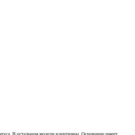
пуса. В остальном модели идентичны. Основание имеет