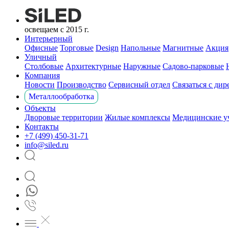
освещаем с 2015 г.
Интерьерный
Офисные
Торговые
Design
Напольные
Магнитные
Акция
Уличный
Столбовые
Архитектурные
Наружные
Садово-парковые
Компания
Новости
Производство
Сервисный отдел
Связаться с ди
Металлообработка
Объекты
Дворовые территории
Жилые комплексы
Медицинские у
Контакты
+7 (499) 450-31-71
info@siled.ru