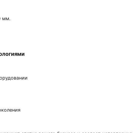
0 мм.
ологиями
орудовании
околения