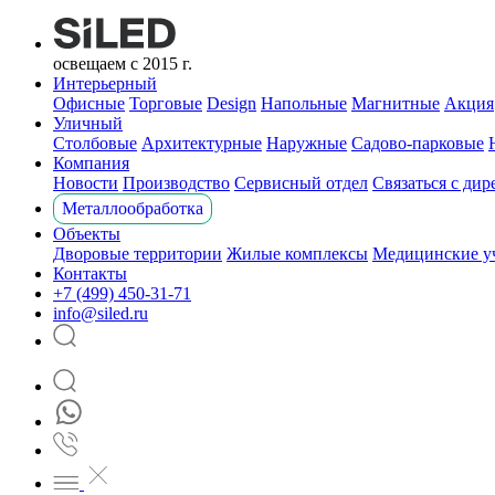
освещаем с 2015 г.
Интерьерный
Офисные
Торговые
Design
Напольные
Магнитные
Акция
Уличный
Столбовые
Архитектурные
Наружные
Садово-парковые
Компания
Новости
Производство
Сервисный отдел
Связаться с ди
Металлообработка
Объекты
Дворовые территории
Жилые комплексы
Медицинские у
Контакты
+7 (499) 450-31-71
info@siled.ru