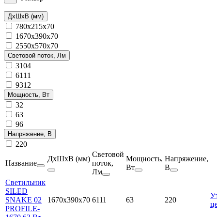
ДхШхВ (мм)
780x215х70
1670x390х70
2550x570х70
Световой поток, Лм
3104
6111
9312
Мощность, Вт
32
63
96
Напряжение, В
220
Световой
ДхШхВ (мм)
Мощность,
Напряжение,
Название
поток,
Вт
В
Лм
Светильник
SILED
У
SNAKE 02
1670x390х70
6111
63
220
ц
PROFILE-