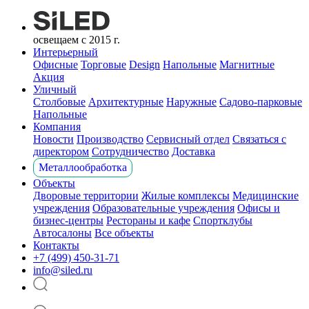
освещаем с 2015 г.
Интерьерный
Офисные
Торговые
Design
Напольные
Магнитные
Акция
Уличный
Столбовые
Архитектурные
Наружные
Садово-парковые
Напольные
Компания
Новости
Производство
Сервисный отдел
Связаться с
директором
Сотрудничество
Доставка
Металлообработка
Объекты
Дворовые территории
Жилые комплексы
Медицинские
учреждения
Образовательные учреждения
Офисы и
бизнес-центры
Рестораны и кафе
Спортклубы
Автосалоны
Все объекты
Контакты
+7 (499) 450-31-71
info@siled.ru