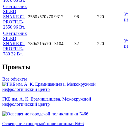
1670 63 Вт.
Светильник
SILED
У
SNAKE 02
2550x570х70
9312
96
220
ц
PROFILE-
2550 96 Вт.
Светильник
SILED
У
SNAKE 02
780x215х70
3104
32
220
ц
PROFILE-
780 32 Вт.
Проекты
Все объекты
ГКБ им. А. К. Ерамишанцева, Межокружной
нефрологический центр
Освещение городской поликлиники №66