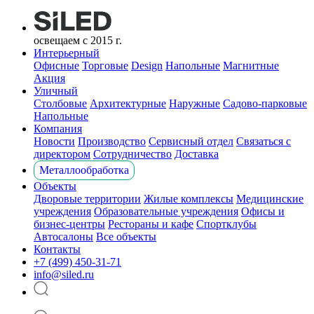
освещаем с 2015 г.
Интерьерный
Офисные
Торговые
Design
Напольные
Магнитные
Акция
Уличный
Столбовые
Архитектурные
Наружные
Садово-парковые
Напольные
Компания
Новости
Производство
Сервисный отдел
Связаться с
директором
Сотрудничество
Доставка
Металлообработка
Объекты
Дворовые территории
Жилые комплексы
Медицинские
учреждения
Образовательные учреждения
Офисы и
бизнес-центры
Рестораны и кафе
Спортклубы
Автосалоны
Все объекты
Контакты
+7 (499) 450-31-71
info@siled.ru