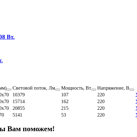
8 Вт.
.
мм)
Световой поток, Лм
Мощность, Вт
Напряжение, В
0х70
10379
107
220
0х70
15714
162
220
0х70
20855
215
220
70
5141
53
220
мы Вам поможем!