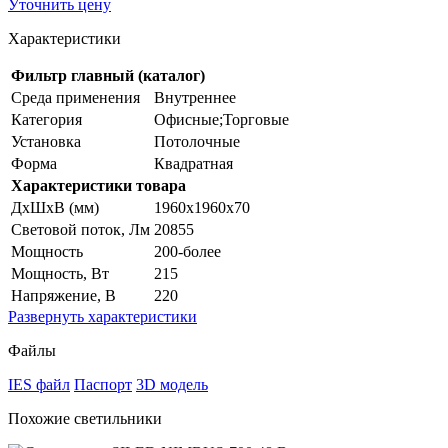
Уточнить цену
Характеристики
Фильтр главный (каталог)
Среда применения
Внутреннее
Категория
Офисные;Торговые
Установка
Потолочные
Форма
Квадратная
Характеристики товара
ДхШхВ (мм)
1960x1960х70
Световой поток, Лм
20855
Мощность
200-более
Мощность, Вт
215
Напряжение, В
220
Развернуть
характеристики
Файлы
IES файл
Паспорт
3D модель
Похожие светильники