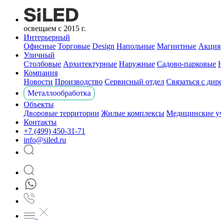
освещаем с 2015 г.
Интерьерный
Офисные
Торговые
Design
Напольные
Магнитные
Акция
Уличный
Столбовые
Архитектурные
Наружные
Садово-парковые
Компания
Новости
Производство
Сервисный отдел
Связаться с ди
Металлообработка
Объекты
Дворовые территории
Жилые комплексы
Медицинские у
Контакты
+7 (499) 450-31-71
info@siled.ru