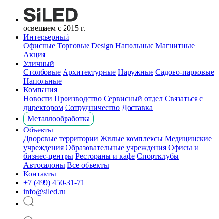
освещаем с 2015 г.
Интерьерный
Офисные
Торговые
Design
Напольные
Магнитные
Акция
Уличный
Столбовые
Архитектурные
Наружные
Садово-парковые
Напольные
Компания
Новости
Производство
Сервисный отдел
Связаться с
директором
Сотрудничество
Доставка
Металлообработка
Объекты
Дворовые территории
Жилые комплексы
Медицинские
учреждения
Образовательные учреждения
Офисы и
бизнес-центры
Рестораны и кафе
Спортклубы
Автосалоны
Все объекты
Контакты
+7 (499) 450-31-71
info@siled.ru