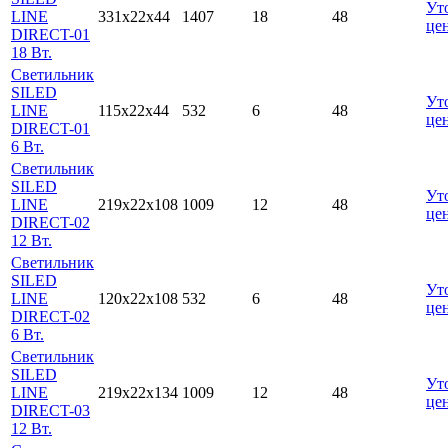
Ут
LINE
331x22x44
1407
18
48
це
DIRECT-01
18 Вт.
Светильник
SILED
Ут
LINE
115x22x44
532
6
48
це
DIRECT-01
6 Вт.
Светильник
SILED
Ут
LINE
219x22x108
1009
12
48
це
DIRECT-02
12 Вт.
Светильник
SILED
Ут
LINE
120x22x108
532
6
48
це
DIRECT-02
6 Вт.
Светильник
SILED
Ут
LINE
219x22x134
1009
12
48
це
DIRECT-03
12 Вт.