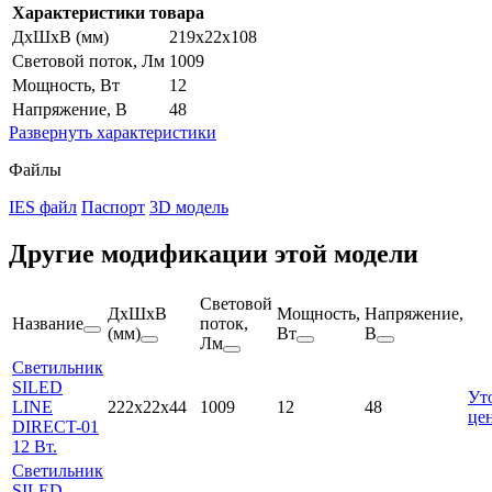
Характеристики товара
ДхШхВ (мм)
219x22x108
Световой поток, Лм
1009
Мощность, Вт
12
Напряжение, В
48
Развернуть
характеристики
Файлы
IES файл
Паспорт
3D модель
Другие модификации этой модели
Световой
ДхШхВ
Мощность,
Напряжение,
Название
поток,
(мм)
Вт
В
Лм
Светильник
SILED
Ут
LINE
222x22x44
1009
12
48
це
DIRECT-01
12 Вт.
Светильник
SILED