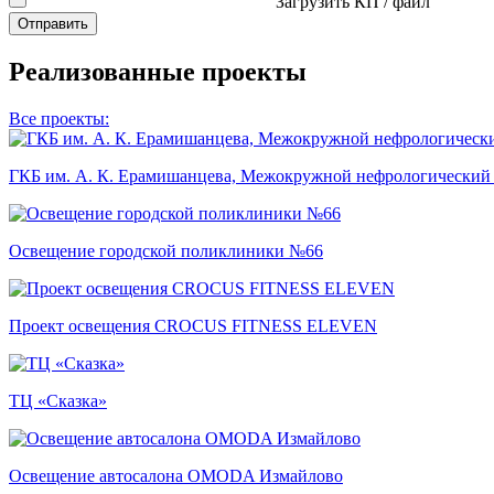
Загрузить КП / файл
Отправить
Реализованные проекты
Все проекты:
ГКБ им. А. К. Ерамишанцева, Межокружной нефрологический
Освещение городской поликлиники №66
Проект освещения CROCUS FITNESS ELEVEN
ТЦ «Сказка»
Освещение автосалона OMODA Измайлово