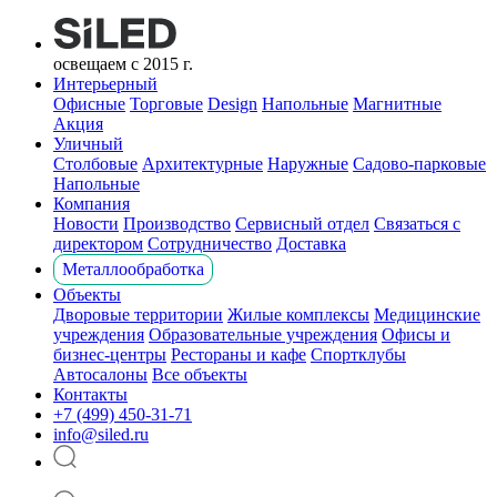
освещаем с 2015 г.
Интерьерный
Офисные
Торговые
Design
Напольные
Магнитные
Акция
Уличный
Столбовые
Архитектурные
Наружные
Садово-парковые
Напольные
Компания
Новости
Производство
Сервисный отдел
Связаться с
директором
Сотрудничество
Доставка
Металлообработка
Объекты
Дворовые территории
Жилые комплексы
Медицинские
учреждения
Образовательные учреждения
Офисы и
бизнес-центры
Рестораны и кафе
Спортклубы
Автосалоны
Все объекты
Контакты
+7 (499) 450-31-71
info@siled.ru