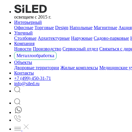
освещаем с 2015 г.
Интерьерный
Офисные
Торговые
Design
Напольные
Магнитные
Акция
Уличный
Столбовые
Архитектурные
Наружные
Садово-парковые
Компания
Новости
Производство
Сервисный отдел
Связаться с ди
Металлообработка
Объекты
Дворовые территории
Жилые комплексы
Медицинские у
Контакты
+7 (499) 450-31-71
info@siled.ru