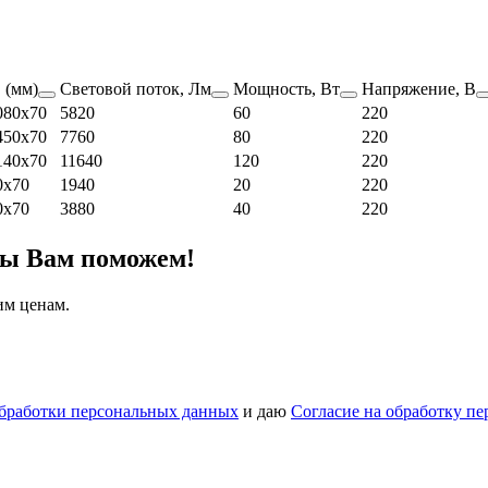
(мм)
Световой поток, Лм
Мощность, Вт
Напряжение, В
080х70
5820
60
220
450х70
7760
80
220
140х70
11640
120
220
0х70
1940
20
220
0х70
3880
40
220
мы Вам поможем!
им ценам.
бработки персональных данных
и даю
Согласие на обработку п