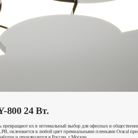
800 24 Вт.
сть превращают их в оптимальный выбор для офисных и обществен
LPB, оклеивается в любой цвет премиальными пленками Oracal про
аботан и производится в России, г.Москва.