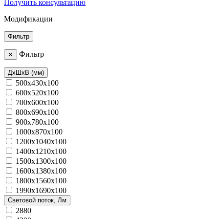
Получить консультацию
Модификации
Фильтр
Фильтр
✕
ДхШхВ (мм)
500x430х100
600x520х100
700x600х100
800x690х100
900x780х100
1000x870х100
1200x1040х100
1400x1210х100
1500x1300х100
1600x1380х100
1800x1560х100
1990x1690х100
Световой поток, Лм
2880