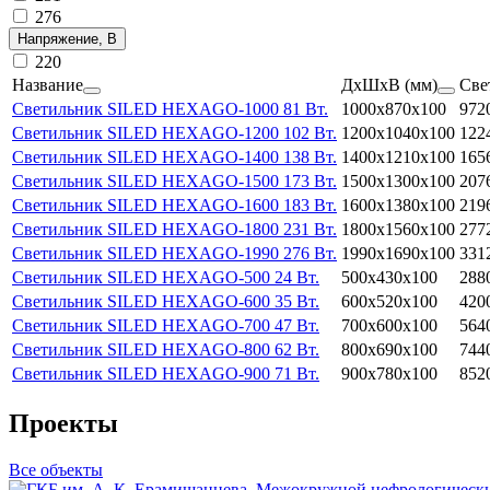
276
Напряжение, В
220
Название
ДхШхВ (мм)
Све
Светильник SILED HEXAGO-1000 81 Вт.
1000x870х100
972
Светильник SILED HEXAGO-1200 102 Вт.
1200x1040х100
122
Светильник SILED HEXAGO-1400 138 Вт.
1400x1210х100
165
Светильник SILED HEXAGO-1500 173 Вт.
1500x1300х100
207
Светильник SILED HEXAGO-1600 183 Вт.
1600x1380х100
219
Светильник SILED HEXAGO-1800 231 Вт.
1800x1560х100
277
Светильник SILED HEXAGO-1990 276 Вт.
1990x1690х100
331
Светильник SILED HEXAGO-500 24 Вт.
500x430х100
288
Светильник SILED HEXAGO-600 35 Вт.
600x520х100
420
Светильник SILED HEXAGO-700 47 Вт.
700x600х100
564
Светильник SILED HEXAGO-800 62 Вт.
800x690х100
744
Светильник SILED HEXAGO-900 71 Вт.
900x780х100
852
Проекты
Все объекты