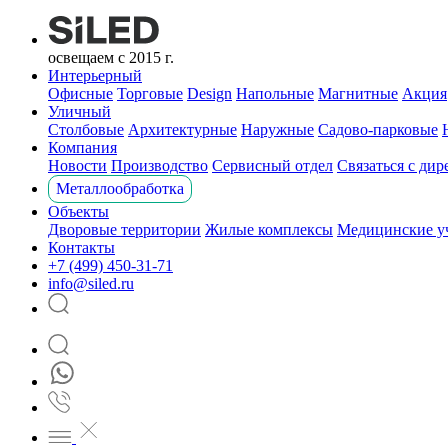
освещаем с 2015 г.
Интерьерный
Офисные
Торговые
Design
Напольные
Магнитные
Акция
Уличный
Столбовые
Архитектурные
Наружные
Садово-парковые
Компания
Новости
Производство
Сервисный отдел
Связаться с ди
Металлообработка
Объекты
Дворовые территории
Жилые комплексы
Медицинские у
Контакты
+7 (499) 450-31-71
info@siled.ru