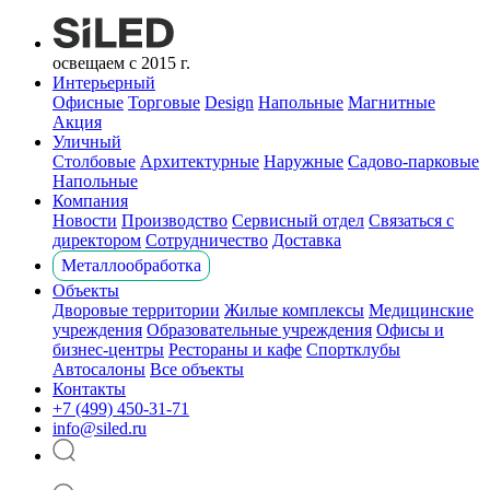
освещаем с 2015 г.
Интерьерный
Офисные
Торговые
Design
Напольные
Магнитные
Акция
Уличный
Столбовые
Архитектурные
Наружные
Садово-парковые
Напольные
Компания
Новости
Производство
Сервисный отдел
Связаться с
директором
Сотрудничество
Доставка
Металлообработка
Объекты
Дворовые территории
Жилые комплексы
Медицинские
учреждения
Образовательные учреждения
Офисы и
бизнес-центры
Рестораны и кафе
Спортклубы
Автосалоны
Все объекты
Контакты
+7 (499) 450-31-71
info@siled.ru