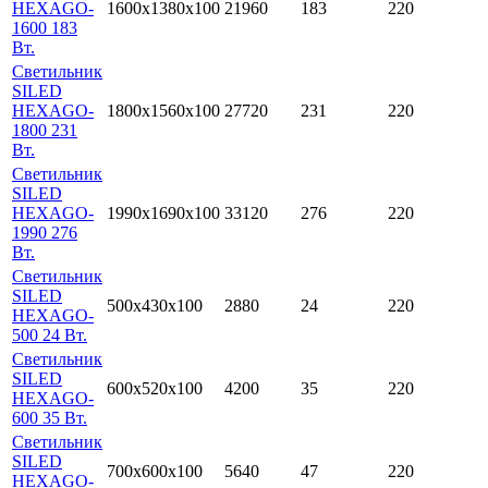
HEXAGO-
1600x1380х100
21960
183
220
1600 183
Вт.
Светильник
SILED
HEXAGO-
1800x1560х100
27720
231
220
1800 231
Вт.
Светильник
SILED
HEXAGO-
1990x1690х100
33120
276
220
1990 276
Вт.
Светильник
SILED
500x430х100
2880
24
220
HEXAGO-
500 24 Вт.
Светильник
SILED
600x520х100
4200
35
220
HEXAGO-
600 35 Вт.
Светильник
SILED
700x600х100
5640
47
220
HEXAGO-