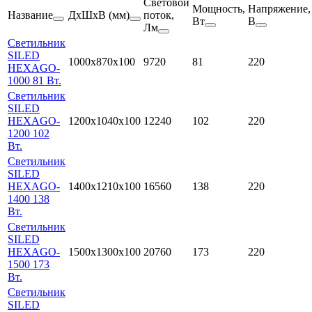
Световой
Мощность,
Напряжение,
Название
ДхШхВ (мм)
поток,
Вт
В
Лм
Светильник
SILED
1000x870х100
9720
81
220
HEXAGO-
1000 81 Вт.
Светильник
SILED
HEXAGO-
1200x1040х100
12240
102
220
1200 102
Вт.
Светильник
SILED
HEXAGO-
1400x1210х100
16560
138
220
1400 138
Вт.
Светильник
SILED
HEXAGO-
1500x1300х100
20760
173
220
1500 173
Вт.
Светильник
SILED