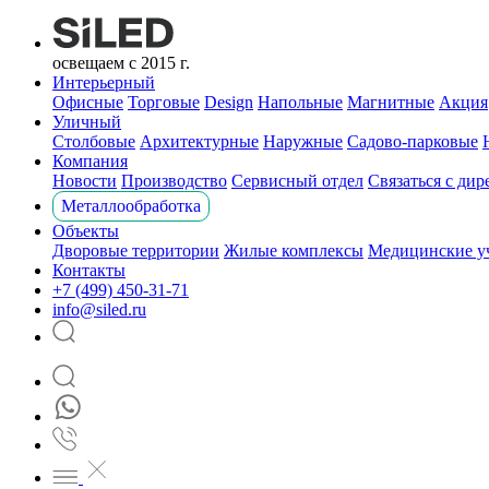
освещаем с 2015 г.
Интерьерный
Офисные
Торговые
Design
Напольные
Магнитные
Акция
Уличный
Столбовые
Архитектурные
Наружные
Садово-парковые
Компания
Новости
Производство
Сервисный отдел
Связаться с ди
Металлообработка
Объекты
Дворовые территории
Жилые комплексы
Медицинские у
Контакты
+7 (499) 450-31-71
info@siled.ru