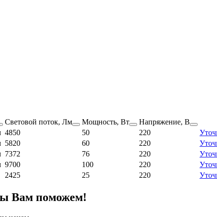
Световой поток, Лм
Мощность, Вт
Напряжение, В
м
4850
50
220
Уточ
м
5820
60
220
Уточ
м
7372
76
220
Уточ
м
9700
100
220
Уточ
2425
25
220
Уточ
мы Вам поможем!