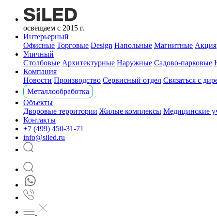
освещаем с 2015 г.
Интерьерный
Офисные
Торговые
Design
Напольные
Магнитные
Акция
Уличный
Столбовые
Архитектурные
Наружные
Садово-парковые
Компания
Новости
Производство
Сервисный отдел
Связаться с ди
Металлообработка
Объекты
Дворовые территории
Жилые комплексы
Медицинские у
Контакты
+7 (499) 450-31-71
info@siled.ru