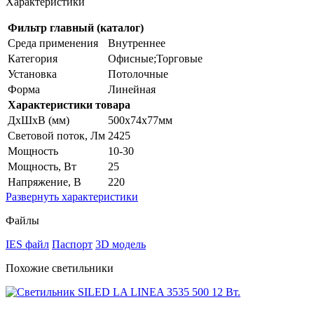
Характеристики
Фильтр главный (каталог)
Среда применения
Внутреннее
Категория
Офисные;Торговые
Установка
Потолочные
Форма
Линейная
Характеристики товара
ДхШхВ (мм)
500x74x77мм
Световой поток, Лм
2425
Мощность
10-30
Мощность, Вт
25
Напряжение, В
220
Развернуть
характеристики
Файлы
IES файл
Паспорт
3D модель
Похожие светильники