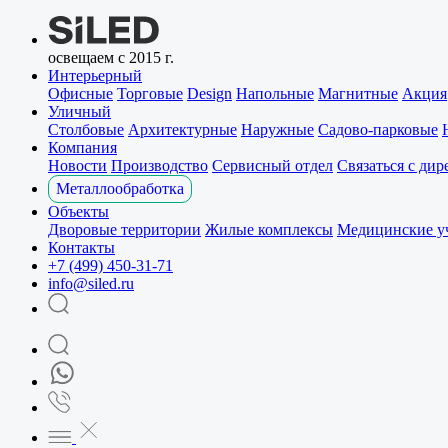
освещаем с 2015 г.
Интерьерный
Офисные
Торговые
Design
Напольные
Магнитные
Акция
Уличный
Столбовые
Архитектурные
Наружные
Садово-парковые
Компания
Новости
Производство
Сервисный отдел
Связаться с ди
Металлообработка
Объекты
Дворовые территории
Жилые комплексы
Медицинские у
Контакты
+7 (499) 450-31-71
info@siled.ru