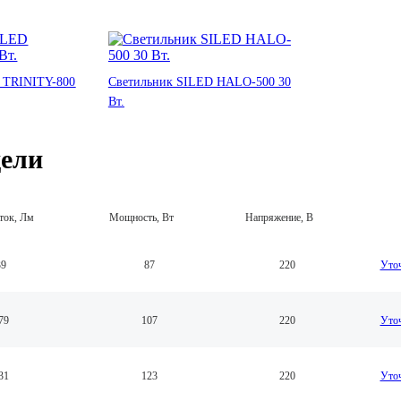
 TRINITY-800
Светильник SILED HALO-500 30
Вт.
дели
ток, Лм
Мощность, Вт
Напряжение, В
39
87
220
Уточ
79
107
220
Уточ
31
123
220
Уточ