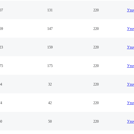
07
131
220
Уточ
59
147
220
Уточ
23
159
220
Уточ
75
175
220
Уточ
04
32
220
Уточ
74
42
220
Уточ
50
50
220
Уточ