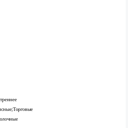
треннее
сные;Торговые
олочные