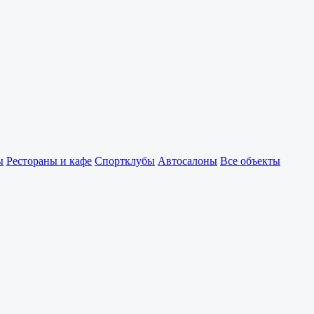
ы
Рестораны и кафе
Спортклубы
Автосалоны
Все объекты